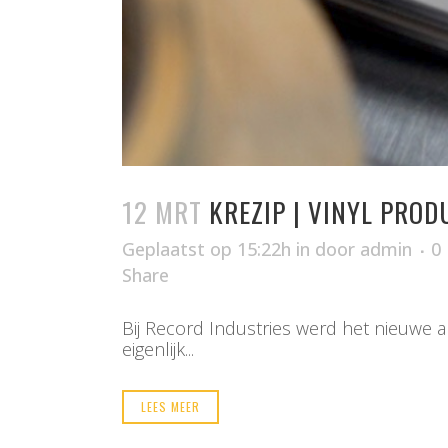
12 MRT
KREZIP | VINYL PROD
Geplaatst op 15:22h
in
door
admin
0 
Share
Bij Record Industries werd het nieuwe a
eigenlijk...
LEES MEER