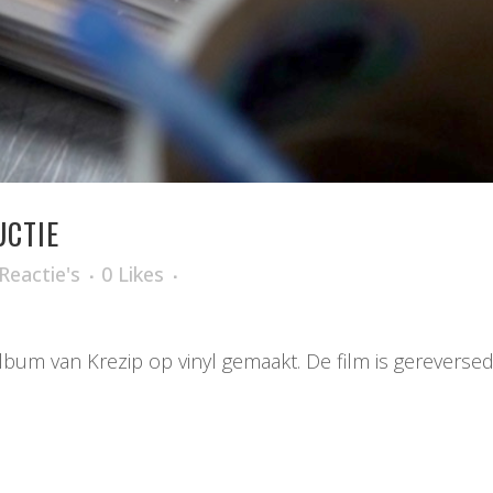
UCTIE
Reactie's
0
Likes
lbum van Krezip op vinyl gemaakt. De film is gereverse